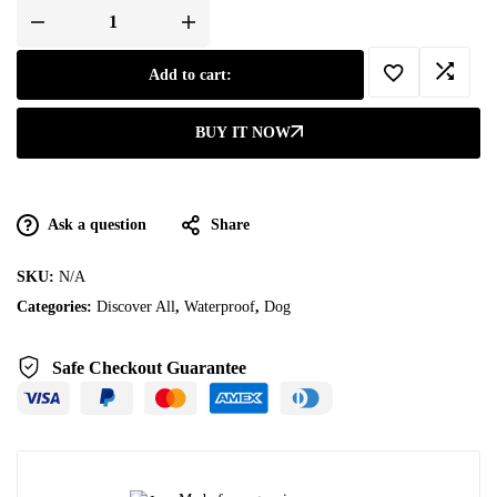
Add to cart:
BUY IT NOW
Ask a question
Share
SKU:
N/A
Categories:
Discover All
,
Waterproof
,
Dog
Safe Checkout Guarantee