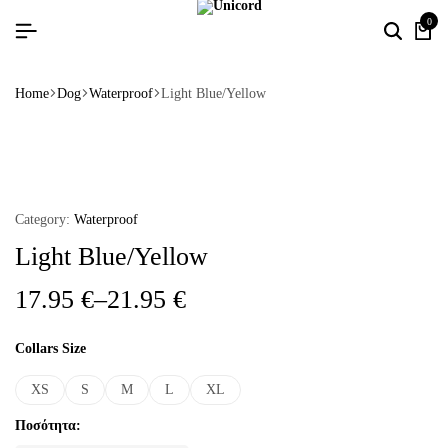
0
Home
Dog
Waterproof
Light Blue/Yellow
Category:
Waterproof
Light Blue/Yellow
17.95
€
–
21.95
€
Collars Size
XS
S
M
L
XL
Ποσότητα: