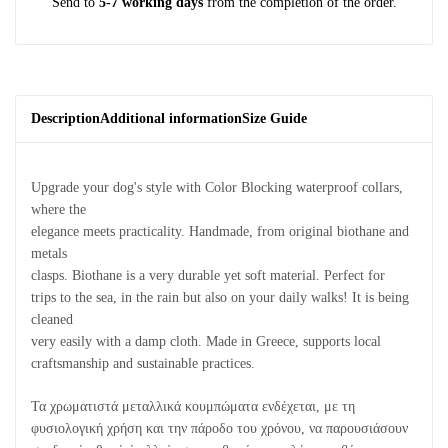
Send to
5-7 working days
from the completion of the order.
Description
Additional information
Size Guide
Upgrade your dog's style with Color Blocking waterproof collars,
where the
elegance meets practicality. Handmade, from original biothane and
metals
clasps. Biothane is a very durable yet soft material. Perfect for
trips to the sea, in the rain but also on your daily walks! It is being
cleaned
very easily with a damp cloth. Made in Greece, supports local
craftsmanship and sustainable practices.
Τα χρωματιστά μεταλλικά κουμπώματα ενδέχεται, με τη
φυσιολογική χρήση και την πάροδο του χρόνου, να παρουσιάσουν