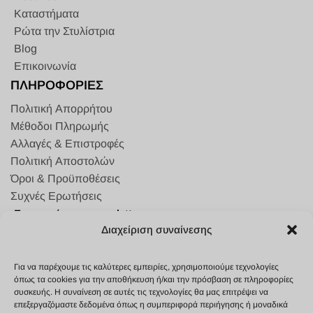
Καταστήματα
Ρώτα την Στυλίστρια
Blog
Επικοινωνία
ΠΛΗΡΟΦΟΡΙΕΣ
Πολιτική Απορρήτου
Μέθοδοι Πληρωμής
Αλλαγές & Επιστροφές
Πολιτική Αποστολών
Όροι & Προϋποθέσεις
Συχνές Ερωτήσεις
Εγγραφείτε στο newsletter μας
Γιατί κάθε σκυλάκι αξίζει λίγη παραπάνω αγάπη (και η τσέπη σας το
Διαχείριση συναίνεσης
ίδιο).🐶
Subscribe
Για να παρέχουμε τις καλύτερες εμπειρίες, χρησιμοποιούμε τεχνολογίες
όπως τα cookies για την αποθήκευση ή/και την πρόσβαση σε πληροφορίες
Αθανασίου Διάκου 4, Σταυρούπολη,
συσκευής. Η συναίνεση σε αυτές τις τεχνολογίες θα μας επιτρέψει να
Θεσσαλονίκη, 56430
επεξεργαζόμαστε δεδομένα όπως η συμπεριφορά περιήγησης ή μοναδικά