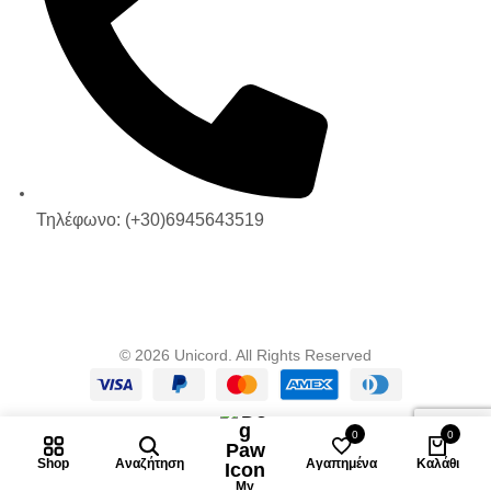
Τηλέφωνο: (+30)6945643519
© 2026 Unicord. All Rights Reserved
0
0
Shop
Αναζήτηση
Αγαπημένα
Καλάθι
My