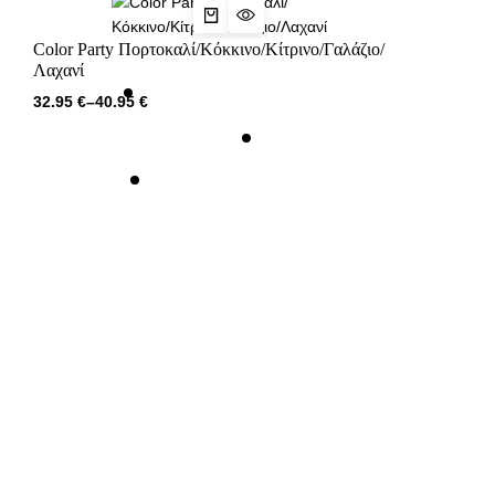
Color Party Πορτοκαλί/Κόκκινο/Κίτρινο/Γαλάζιο/
Λαχανί
32.95
€
–
40.95
€