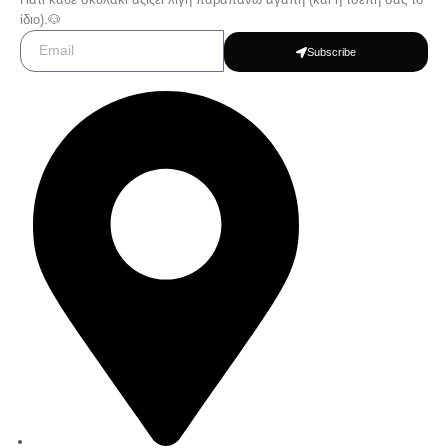
ίδιο).🐶
Subscribe