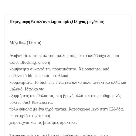
Περιγραφή
Επιπλέον πληροφορίες
Οδηγός μεγέθους
Μέγεθος:(120cm)
Αναβαθμίστε το στυλ του σκύλου σας με τα αδιάβροχα λουριά
Color Blocking, όπου η
κομψότητα συναντά την πρακτικότητα. Χειροποίητο, από
αυθεντικό biothane και μεταλλικά
κουμπώματα. Το biothane είναι ένα υλικό πολύ ανθεκτικό αλλά και
μαλακό. Ιδανικό για
εξορμήσεις στη θάλασσα, στη βροχή αλλά και στις καθημερινές
βόλτες σας! Καθαρίζεται
πολύ εύκολα με ένα υγρό πανάκι. Κατασκευασμένο στην Ελλάδα,
υποστηρίζει την τοπική
χειροτεχνία και τις βιώσιμες πρακτικές.
Τα χρωματιστά μεταλλικά κουμπώματα ενδέχεται, με τη