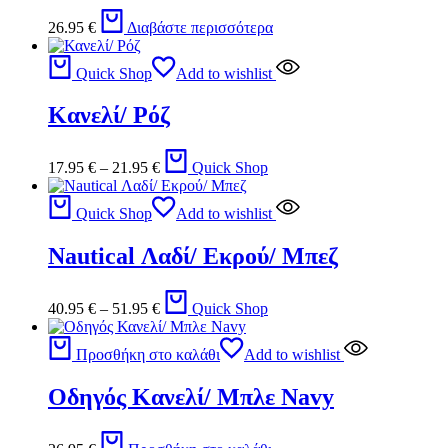
26.95
€
Διαβάστε περισσότερα
Quick Shop
Add to wishlist
Κανελί/ Ρόζ
17.95
€
–
21.95
€
Quick Shop
Quick Shop
Add to wishlist
Nautical Λαδί/ Εκρού/ Μπεζ
40.95
€
–
51.95
€
Quick Shop
Προσθήκη στο καλάθι
Add to wishlist
Οδηγός Κανελί/ Μπλε Navy