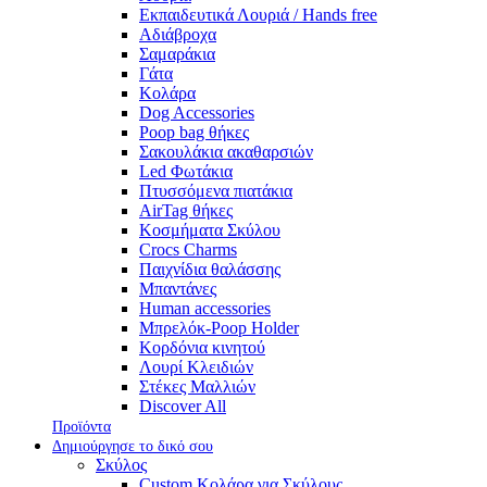
Εκπαιδευτικά Λουριά / Hands free
Αδιάβροχα
Σαμαράκια
Γάτα
Κολάρα
Dog Accessories
Poop bag θήκες
Σακουλάκια ακαθαρσιών
Led Φωτάκια
Πτυσσόμενα πιατάκια
AirTag θήκες
Κοσμήματα Σκύλου
Crocs Charms
Παιχνίδια θαλάσσης
Μπαντάνες
Human accessories
Μπρελόκ-Poop Holder
Κορδόνια κινητού
Λουρί Κλειδιών
Στέκες Μαλλιών
Discover All
Προϊόντα
Δημιούργησε το δικό σου
Σκύλος
Custom Κολάρα για Σκύλους