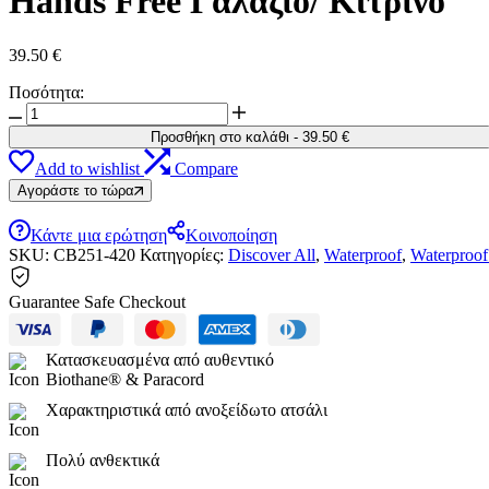
Hands Free Γαλάζιο/ Κίτρινο
39.50
€
Ποσότητα:
Hands
Free
Προσθήκη στο καλάθι
-
39.50
€
Γαλάζιο/
Add to wishlist
Compare
Κίτρινο
ποσότητα
Αγοράστε το τώρα
Κάντε μια ερώτηση
Κοινοποίηση
SKU:
CB251-420
Κατηγορίες:
Discover All
,
Waterproof
,
Waterproof
Guarantee Safe Checkout
Κατασκευασμένα από αυθεντικό
Biothane® & Paracord
Χαρακτηριστικά από ανοξείδωτο ατσάλι
Πολύ ανθεκτικά