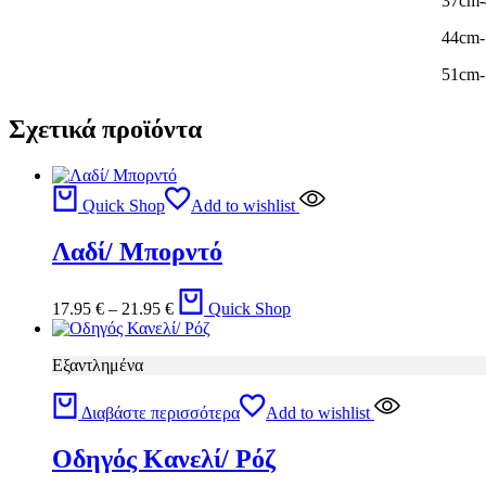
37cm
44cm
51cm
Σχετικά προϊόντα
Quick Shop
Add to wishlist
Λαδί/ Μπορντό
17.95
€
–
21.95
€
Quick Shop
Εξαντλημένα
Διαβάστε περισσότερα
Add to wishlist
Οδηγός Κανελί/ Ρόζ