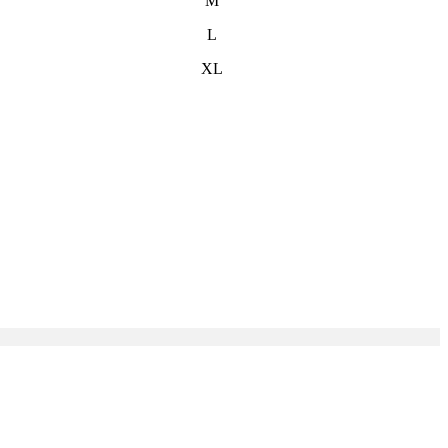
M
L
XL