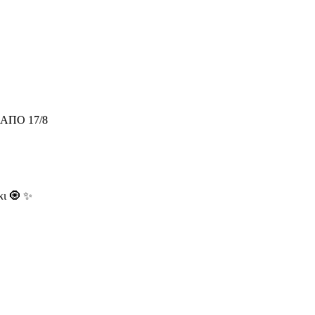
ΑΠΟ 17/8
κι 🧿 ✨