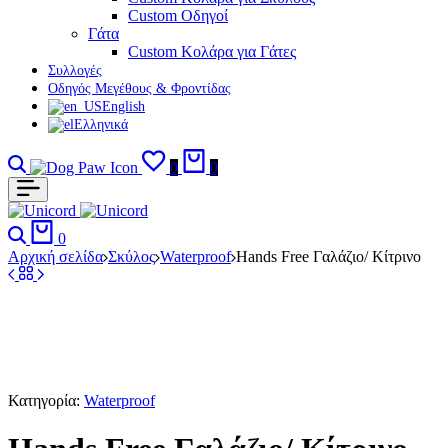
Custom Οδηγοί
Γάτα
Custom Κολάρα για Γάτες
Συλλογές
Οδηγός Μεγέθους & Φροντίδας
English
Ελληνικά
Αναζήτηση
Σύνδεση
Αγαπημένα
Καλάθι
0
0
Αναζήτηση
Καλάθι
0
Αρχική σελίδα
Σκύλος
Waterproof
Hands Free Γαλάζιο/ Κίτρινο
Κατηγορία:
Waterproof