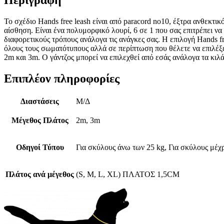
Το σχέδιο Hands free leash είναι από paracord no10, έξτρα ανθεκτικ
αίσθηση. Είναι ένα πολυμορφικό λουρί, 6 σε 1 που σας επιτρέπει να
διαφορετικούς τρόπους ανάλογα τις ανάγκες σας. Η επιλογή Ηands f
όλους τους σωματότυπους αλλά σε περίπτωση που θέλετε να επιλέξ
2m και 3m. O γάντζος μπορεί να επιλεχθεί από εσάς ανάλογα τα κιλ
Επιπλέον πληροφορίες
Διαστάσεις
Μ/Δ
Μέγεθος Πλάτος
2m, 3m
Οδηγοί Τύπου
Για σκύλους άνω των 25 kg, Για σκύλους μέχ
Πλάτος ανά μέγεθος
(S, M, L, XL) ΠΛΑΤΟΣ 1,5CM