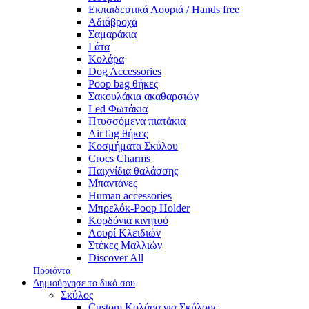
Εκπαιδευτικά Λουριά / Hands free
Αδιάβροχα
Σαμαράκια
Γάτα
Κολάρα
Dog Accessories
Poop bag θήκες
Σακουλάκια ακαθαρσιών
Led Φωτάκια
Πτυσσόμενα πιατάκια
AirTag θήκες
Κοσμήματα Σκύλου
Crocs Charms
Παιχνίδια θαλάσσης
Μπαντάνες
Human accessories
Μπρελόκ-Poop Holder
Κορδόνια κινητού
Λουρί Κλειδιών
Στέκες Μαλλιών
Discover All
Προϊόντα
Δημιούργησε το δικό σου
Σκύλος
Custom Κολάρα για Σκύλους