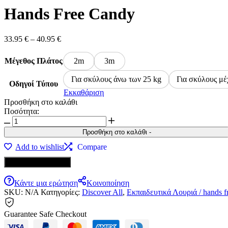
Hands Free Candy
33.95
€
–
40.95
€
Μέγεθος Πλάτος
2m
3m
Για σκύλους άνω των 25 kg
Για σκύλους μέ
Οδηγοί Τύπου
Εκκαθάριση
Προσθήκη στο καλάθι
Ποσότητα:
Hands
Free
Προσθήκη στο καλάθι
-
Candy
Add to wishlist
Compare
ποσότητα
Αγοράστε το τώρα
Κάντε μια ερώτηση
Κοινοποίηση
SKU:
N/A
Κατηγορίες:
Discover All
,
Εκπαιδευτικά Λουριά / hands f
Guarantee Safe Checkout