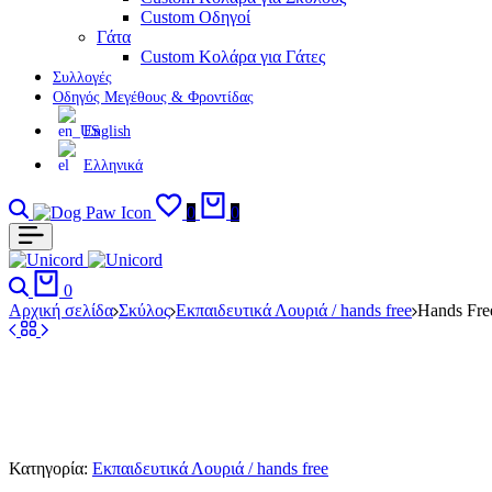
Custom Οδηγοί
Γάτα
Custom Κολάρα για Γάτες
Συλλογές
Οδηγός Μεγέθους & Φροντίδας
English
Ελληνικά
Αναζήτηση
Σύνδεση
Αγαπημένα
Καλάθι
0
0
Αναζήτηση
Καλάθι
0
Αρχική σελίδα
Σκύλος
Εκπαιδευτικά Λουριά / hands free
Hands Fre
Κατηγορία:
Εκπαιδευτικά Λουριά / hands free