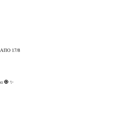
ΑΠΟ 17/8
κι 🧿 ✨